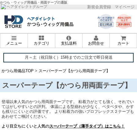
かつら・ウィッグ用備品・両面テープの通販
新規会員登録
マイページ
ヘアダイレクトグループ
メニュー
カテゴリ
支払送料
お問合せ
カート
月～土（祝日除く）15時までのご注文で即日発送
かつら用備品TOP
>
スーパーテープ【かつら用両面テープ】
スーパーテープ【かつら用両面テープ】
登場以来人気のかつら用両面テープです。 粘着力がとても強く、それでい
てはがしやすいとの評判。 体温による型崩れが少なく、ベタベタや、かす
も残りにくいとの評価です。 より粘着力の強いプロフレックス２テープも
あわせてご検討ください。
より目立ちにくいと人気の
スーパーテープ（薄手タイプ）はこちら！