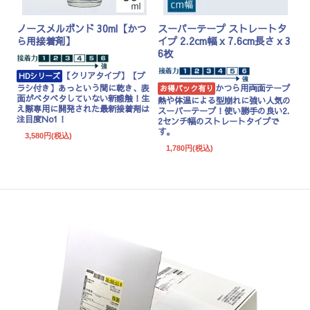
ノースメルボンド 30ml【かつ
スーパーテープ ストレートタ
ら用接着剤】
イプ 2.2cm幅 x 7.6cm長さ x 3
6枚
【クリアタイプ】【ブ
HDシリーズ
ラシ付き】あっという間に乾き、表
かつら用両面テープ
お得パック有り
面がベタベタしていない新感触！生
熱や体温による型崩れに強い人気の
え際専用に開発された最新接着剤は
スーパーテープ！使い勝手の良い2.
注目度No1！
2センチ幅のストレートタイプで
す。
3,580円(税込)
1,780円(税込)