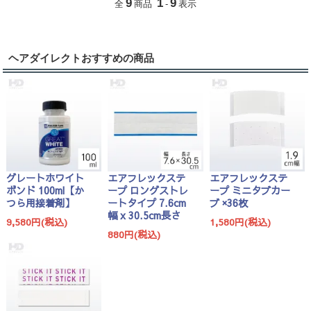
9
1
9
全
商品
-
表示
ヘアダイレクトおすすめの商品
グレートホワイト
エアフレックステ
エアフレックステ
ボンド 100ml【か
ープ ロングストレ
ープ ミニタブカー
つら用接着剤】
ートタイプ 7.6cm
ブ ×36枚
幅 x 30.5cm長さ
9,580円(税込)
1,580円(税込)
880円(税込)