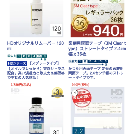
HDオリジナルリムーバー 120
医療用両面テープ（3M Clear t
ml
ype）ストレートタイプ 2.4cm
幅 x 36枚
【スプレータイプ】
HDシリーズ
【オイルでしっかり】天然シトラス
かつら用両面テープ 定番の医療用
配合。高い浸透力と除去力＆低価格
両面テープ。2.4センチ幅のストレ
で不動の人気商品！
ートタイプです。
1,780円(税込)
940円(税込)
4