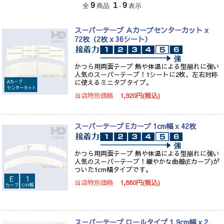
9
1
9
全
商品
-
表示
スーパーテープ Ａカーブセンターカット x
72枚（2枚 x 36シート）
かつら用両面テープ 熱や体温による型崩れに強い
人気のスーパーテープ！1シートに2枚、左右対称
に使えるミニタブタイプ。
当店特別価格
1,920円(税込)
スーパーテープ Eカーブ 1cm幅 x 42枚
かつら用両面テープ 熱や体温による型崩れに強い
人気のスーパーテープ！緩やかな曲線(Eカーブ)が
ついた1cm幅タイプです。
当店特別価格
1,880円(税込)
スーパーテープ ロールタイプ 1.9cm幅 x 2.