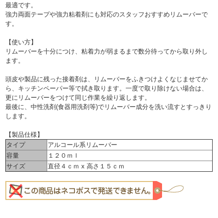
最適です。
強力両面テープや強力粘着剤にも対応のスタッフおすすめリムーバーで
す。
【使い方】
リムーバーを十分につけ、粘着力が弱まるまで数分待ってから取り外し
ます。
頭皮や製品に残った接着剤は、リムーバーをふきつけよくなじませてか
ら、キッチンペーパー等で拭き取ります。一度で取り除けない場合は、
更にリムーバーをつけて同じ作業を繰り返します。
最後に、中性洗剤(食器用洗剤等)でリムーバー成分を洗い流すとすっきり
します。
【製品仕様】
タイプ
アルコール系リムーバー
容量
１２０ｍｌ
サイズ
直径４ｃｍ x 高さ１５ｃｍ