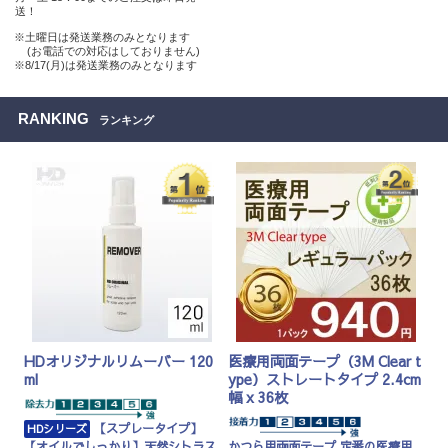
送！
※土曜日は発送業務のみとなります
(お電話での対応はしておりません)
※8/17(月)は発送業務のみとなります
RANKING
ランキング
HDオリジナルリムーバー 120
医療用両面テープ（3M Clear t
ml
ype）ストレートタイプ 2.4cm
幅 x 36枚
【スプレータイプ】
HDシリーズ
【オイルでしっかり】天然シトラス
かつら用両面テープ 定番の医療用