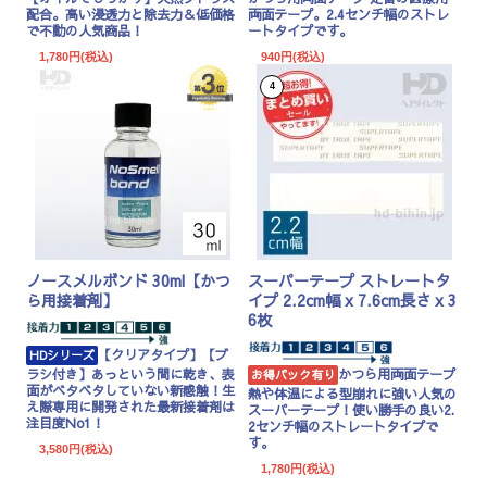
配合。高い浸透力と除去力＆低価格
両面テープ。2.4センチ幅のストレ
で不動の人気商品！
ートタイプです。
1,780円(税込)
940円(税込)
4
ノースメルボンド 30ml【かつ
スーパーテープ ストレートタ
ら用接着剤】
イプ 2.2cm幅 x 7.6cm長さ x 3
6枚
【クリアタイプ】【ブ
HDシリーズ
ラシ付き】あっという間に乾き、表
かつら用両面テープ
お得パック有り
面がベタベタしていない新感触！生
熱や体温による型崩れに強い人気の
え際専用に開発された最新接着剤は
スーパーテープ！使い勝手の良い2.
注目度No1！
2センチ幅のストレートタイプで
す。
3,580円(税込)
1,780円(税込)