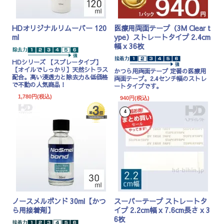
HDオリジナルリムーバー 120
医療用両面テープ（3M Clear t
ml
ype）ストレートタイプ 2.4cm
幅 x 36枚
HDシリーズ
【スプレータイプ】
【オイルでしっかり】天然シトラス
かつら用両面テープ 定番の医療用
配合。高い浸透力と除去力＆低価格
両面テープ。2.4センチ幅のストレ
で不動の人気商品！
ートタイプです。
1,780円(税込)
940円(税込)
4
ノースメルボンド 30ml【かつ
スーパーテープ ストレートタ
ら用接着剤】
イプ 2.2cm幅 x 7.6cm長さ x 3
6枚