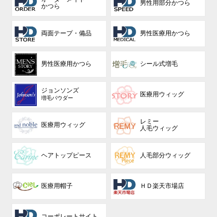
男性用部分かつら
かつら
両面テープ・備品
男性医療用かつら
男性医療用かつら
シール式増毛
ジョンソンズ
医療用ウィッグ
増毛パウダー
レミー
医療用ウィッグ
人毛ウィッグ
ヘアトップピース
人毛部分ウィッグ
医療用帽子
ＨＤ楽天市場店
コーポレート
サイト