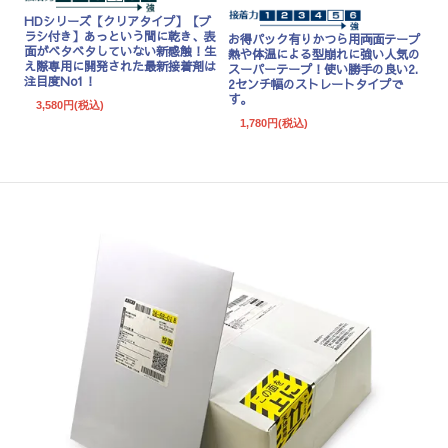
HDシリーズ
【クリアタイプ】【ブ
ラシ付き】あっという間に乾き、表
お得パック有り
かつら用両面テープ
面がベタベタしていない新感触！生
熱や体温による型崩れに強い人気の
え際専用に開発された最新接着剤は
スーパーテープ！使い勝手の良い2.
注目度No1！
2センチ幅のストレートタイプで
す。
3,580円(税込)
1,780円(税込)