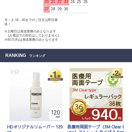
20
21
22
23
24
25
26
27
28
29
30
月～土 15：00までのご注文は即日発
送！
※土曜日は発送業務のみとなります
(お電話での対応はしておりません)
※8/17(月)は発送業務のみとなります
RANKING
ランキング
HDオリジナルリムーバー 120
医療用両面テープ（3M Clear t