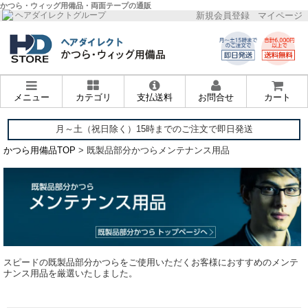
かつら・ウィッグ用備品・両面テープの通販
新規会員登録
マイページ
ヘアダイレクトグループ
メニュー
カテゴリ
支払送料
お問合せ
カート
月～土（祝日除く）15時までのご注文で即日発送
かつら用備品TOP
> 既製品部分かつらメンテナンス用品
スピードの既製品部分かつらをご使用いただくお客様におすすめのメンテ
ナンス用品を厳選いたしました。