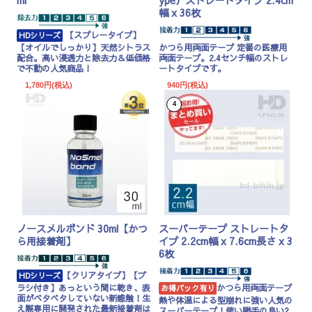
ml
ype）ストレートタイプ 2.4cm
幅 x 36枚
【スプレータイプ】
HDシリーズ
【オイルでしっかり】天然シトラス
かつら用両面テープ 定番の医療用
配合。高い浸透力と除去力＆低価格
両面テープ。2.4センチ幅のストレ
で不動の人気商品！
ートタイプです。
1,780円(税込)
940円(税込)
4
ノースメルボンド 30ml【かつ
スーパーテープ ストレートタ
ら用接着剤】
イプ 2.2cm幅 x 7.6cm長さ x 3
6枚
【クリアタイプ】【ブ
HDシリーズ
ラシ付き】あっという間に乾き、表
かつら用両面テープ
お得パック有り
面がベタベタしていない新感触！生
熱や体温による型崩れに強い人気の
え際専用に開発された最新接着剤は
スーパーテープ！使い勝手の良い2.