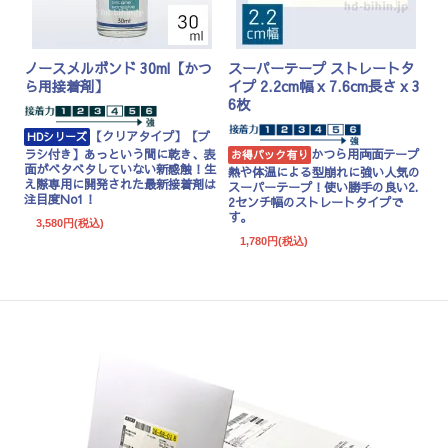
ノースメルボンド 30ml【かつ
スーパーテープ ストレートタ
ら用接着剤】
イプ 2.2cm幅 x 7.6cm長さ x 3
6枚
【クリアタイプ】【ブ
HDシリーズ
ラシ付き】あっという間に乾き、表
かつら用両面テープ
お得パック有り
面がベタベタしていない新感触！生
熱や体温による型崩れに強い人気の
え際専用に開発された最新接着剤は
スーパーテープ！使い勝手の良い2.
注目度No1！
2センチ幅のストレートタイプで
す。
3,580円(税込)
1,780円(税込)