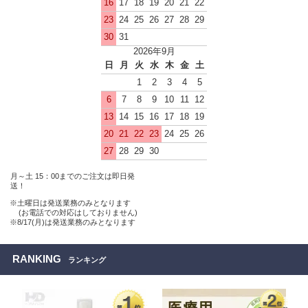
16
17
18
19
20
21
22
23
24
25
26
27
28
29
30
31
2026年9月
日
月
火
水
木
金
土
1
2
3
4
5
6
7
8
9
10
11
12
13
14
15
16
17
18
19
20
21
22
23
24
25
26
27
28
29
30
月～土 15：00までのご注文は即日発
送！
※土曜日は発送業務のみとなります
(お電話での対応はしておりません)
※8/17(月)は発送業務のみとなります
RANKING
ランキング