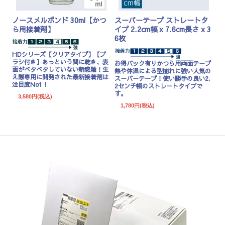
ノースメルボンド 30ml【かつ
スーパーテープ ストレートタ
ら用接着剤】
イプ 2.2cm幅 x 7.6cm長さ x 3
6枚
HDシリーズ
【クリアタイプ】【ブ
ラシ付き】あっという間に乾き、表
お得パック有り
かつら用両面テープ
面がベタベタしていない新感触！生
熱や体温による型崩れに強い人気の
え際専用に開発された最新接着剤は
スーパーテープ！使い勝手の良い2.
注目度No1！
2センチ幅のストレートタイプで
す。
3,580円(税込)
1,780円(税込)