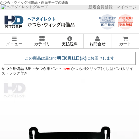
かつら・ウィッグ用備品・両面テープの通販
新規会員登録
マイページ
ヘアダイレクトグループ
メニュー
カテゴリ
支払送料
お問合せ
カート
かつら用備品TOP
>
かつら用ピン
>
かつら用クリップ(くし型ピン)大サイ
ズ・フック付き